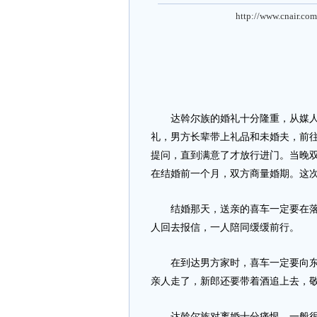
http://www.cnair.com
达斡尔族的婚礼十分隆重，从媒人
礼，男方长辈带上礼品和未婚夫，前
提问，直到满意了才放行进门。当晚
在结婚前一个月，双方商量婚期。这
结婚那天，送亲的喜车一定要在落日
人回去报信，一人陪同缓缓前行。
在到达男方家时，喜车一定要向东方
亲人走了，新郎还要带着酒追上去，
达斡尔族对离婚十分痛恨，一般很少