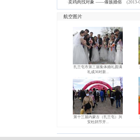
·
卖鸡肉找对象 ——傣族婚俗
(2013-
航空图片
扎兰屯市第三届集体婚礼圆满
礼成36对新...
第十三届内蒙古（扎兰屯）兴
安杜鹃节开...