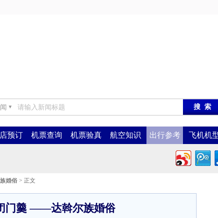
闻
▼
店预订
机票查询
机票验真
航空知识
出行参考
飞机机
族婚俗
> 正文
闭门羹 ——达斡尔族婚俗