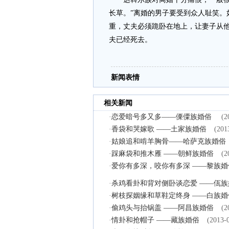
长草。”离婚的男子要受到众人耻笑。
重，丈夫必须跪卧在地上，让妻子从
夫已经死去。
新闻表情
相关新闻
·
恋爱暗号多又多——傈僳族婚俗
(2
·
香袋和哭嫁歌 ——土家族婚俗
(201
·
姑娘追和啃羊胸骨——哈萨克族婚俗
·
踩麻袋和推木雁 ——朝鲜族婚俗
(2
·
爱你有多深，咬你有多深 ——黎族婚
·
杀鸡看卦和背对侧卧谈恋爱 ——佤族
·
树枝探姻缘和草鞋定终身 ——白族婚
·
偷鸡头与抬锅盖 ——阿昌族婚俗
(2
·
情卦和抢帽子 ——藏族婚俗
(2013-