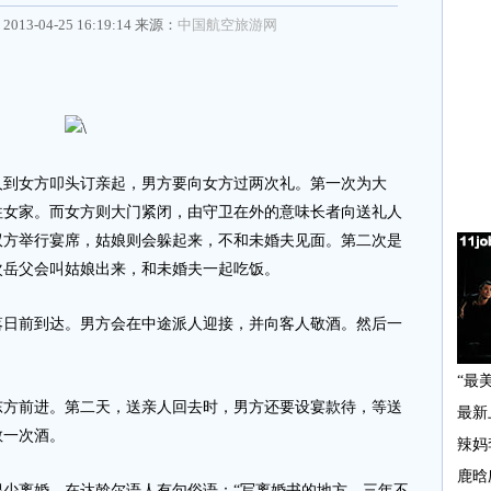
2013-04-25 16:19:14 来源：
中国航空旅游网
到女方叩头订亲起，男方要向女方过两次礼。第一次为大
往女家。而女方则大门紧闭，由守卫在外的意味长者向送礼人
双方举行宴席，姑娘则会躲起来，不和未婚夫见面。第二次是
次岳父会叫姑娘出来，和未婚夫一起吃饭。
前到达。男方会在中途派人迎接，并向客人敬酒。然后一
前进。第二天，送亲人回去时，男方还要设宴款待，等送
敬一次酒。
离婚。在达斡尔语人有句俗语：“写离婚书的地方，三年不