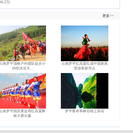
04-23)
更多>>
云南罗平顶峰户外团队徒步小
云南罗平红高粱红成中国新风
鸡登沐浴天...
景游客新亮点
云南罗平国庆黄金周红高粱舞
罗平鲁布革峡谷锦上添花
林大赛火爆