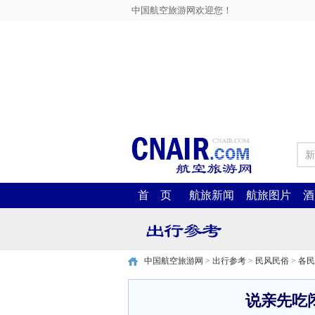
中国航空旅游网欢迎您！
新
首 页
航旅新闻
航旅图片
酒
中国航空旅游网
>
出行参考
>
民风民俗
>
各民
说亲先吃