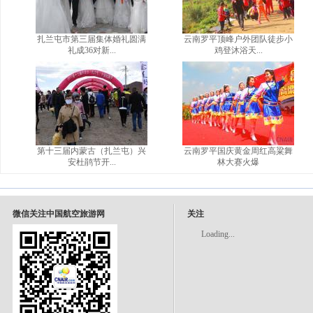
扎兰屯市第三届集体婚礼圆满
云南罗平顶峰户外团队徒步小
礼成36对新...
鸡登沐浴天...
第十三届内蒙古（扎兰屯）兴
云南罗平国庆黄金周红高粱舞
安杜鹃节开...
林大赛火爆
微信关注中国航空旅游网
关注
Loading...