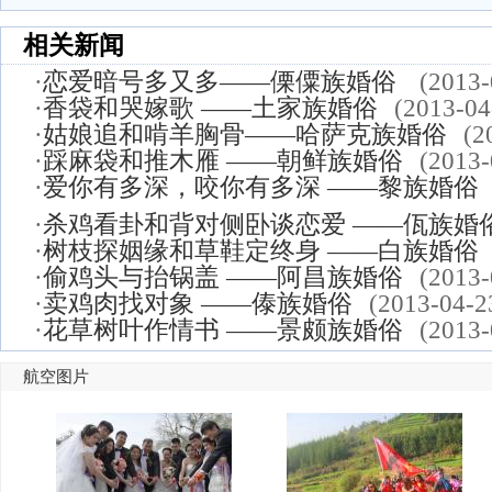
相关新闻
·
恋爱暗号多又多——傈僳族婚俗
(2013-
·
香袋和哭嫁歌 ——土家族婚俗
(2013-04
·
姑娘追和啃羊胸骨——哈萨克族婚俗
(2
·
踩麻袋和推木雁 ——朝鲜族婚俗
(2013-
·
爱你有多深，咬你有多深 ——黎族婚俗
·
杀鸡看卦和背对侧卧谈恋爱 ——佤族婚
·
树枝探姻缘和草鞋定终身 ——白族婚俗
·
偷鸡头与抬锅盖 ——阿昌族婚俗
(2013-
·
卖鸡肉找对象 ——傣族婚俗
(2013-04-2
·
花草树叶作情书 ——景颇族婚俗
(2013-
航空图片