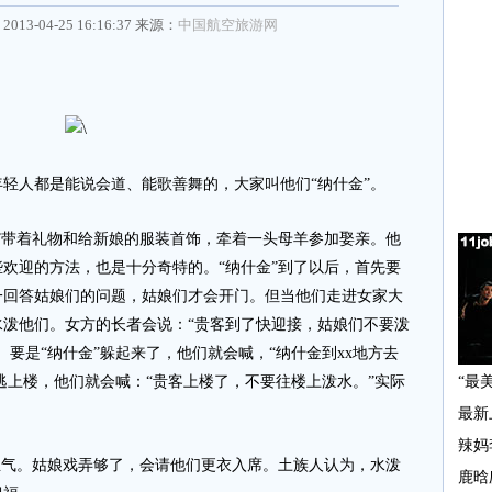
2013-04-25 16:16:37 来源：
中国航空旅游网
人都是能说会道、能歌善舞的，大家叫他们“纳什金”。
带着礼物和给新娘的服装首饰，牵着一头母羊参加娶亲。他
欢迎的方法，也是十分奇特的。“纳什金”到了以后，首先要
一回答姑娘们的问题，姑娘们才会开门。但当他们走进女家大
泼他们。女方的长者会说：“贵客到了快迎接，姑娘们不要泼
要是“纳什金”躲起来了，他们就会喊，“纳什金到xx地方去
”逃上楼，他们就会喊：“贵客上楼了，不要往楼上泼水。”实际
气。姑娘戏弄够了，会请他们更衣入席。土族人认为，水泼