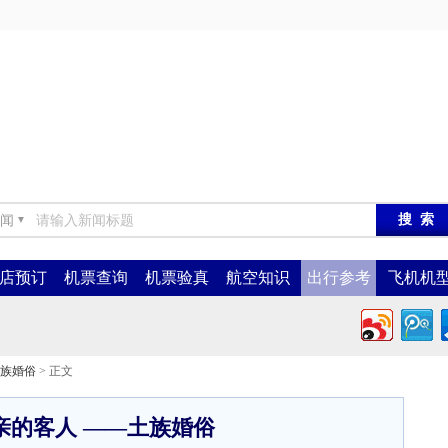
闻
▼
店预订
机票查询
机票验真
航空知识
出行参考
飞机机
族婚俗
> 正文
亲的客人 ——土族婚俗