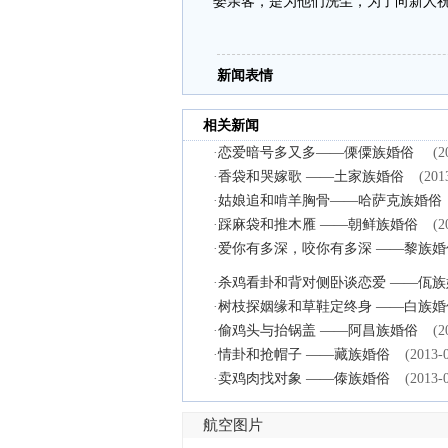
娶亲客，是为他们洗尘，为了向新人
新闻表情
相关新闻
·
恋爱暗号多又多——傈僳族婚俗
(2
·
香袋和哭嫁歌 ——土家族婚俗
(201
·
姑娘追和啃羊胸骨——哈萨克族婚俗
·
踩麻袋和推木雁 ——朝鲜族婚俗
(2
·
爱你有多深，咬你有多深 ——黎族婚
·
杀鸡看卦和背对侧卧谈恋爱 ——佤族
·
树枝探姻缘和草鞋定终身 ——白族婚
·
偷鸡头与抬锅盖 ——阿昌族婚俗
(2
·
情卦和抢帽子 ——藏族婚俗
(2013-
·
卖鸡肉找对象 ——傣族婚俗
(2013-
航空图片