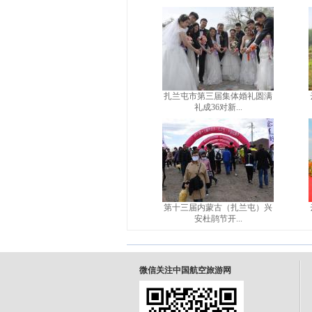
扎兰屯市第三届集体婚礼圆满
礼成36对新...
第十三届内蒙古（扎兰屯）兴
安杜鹃节开...
微信关注中国航空旅游网