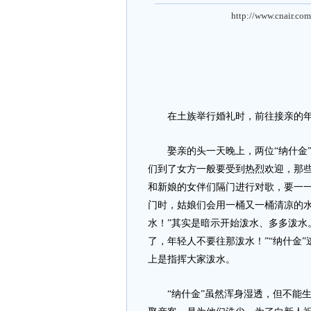
http://www.cnair.com
在土族举行婚礼时，前往接亲的年轻
娶亲的头一天晚上，两位“纳什金”
们到了女方一般要受到热烈欢迎，那些
和新娘的女伴们隔门进行对歌，要一
门时，姑娘们会用一桶又一桶清凉的水
水！”其实是暗示开始泼水、多多泼水。
了，年轻人不要往那泼水！”“纳什金
上是指挥大家泼水。
“纳什金”虽然浑身湿透，但不能生