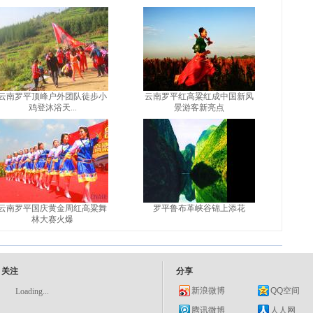
云南罗平顶峰户外团队徒步小
云南罗平红高粱红成中国新风
鸡登沐浴天...
景游客新亮点
云南罗平国庆黄金周红高粱舞
罗平鲁布革峡谷锦上添花
林大赛火爆
关注
分享
新浪微博
QQ空间
Loading...
腾讯微博
人人网