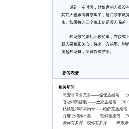
说到一定时候，姑娘家的人虽没有说
其它人也跟着将茶喝了，这门亲事就
来。如果接连三个晚上仍是没人喝茶 
独龙族的婚礼比较简单，在仪式上，
新人要相互关心，将来一方的手、脚
跳起独龙舞，便算仪式结束。
新闻表情
相关新闻
·
恋爱暗号多又多——傈僳族婚俗
(2
·
香袋和哭嫁歌 ——土家族婚俗
(201
·
姑娘追和啃羊胸骨——哈萨克族婚俗
·
踩麻袋和推木雁 ——朝鲜族婚俗
(2
·
爱你有多深，咬你有多深 ——黎族婚