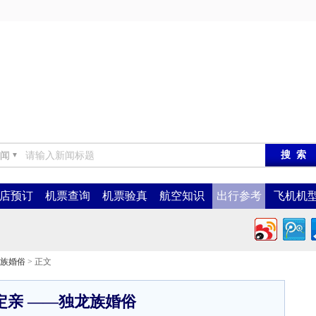
闻
▼
店预订
机票查询
机票验真
航空知识
出行参考
飞机机
族婚俗
> 正文
定亲 ——独龙族婚俗