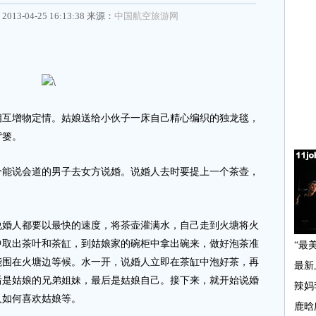
2013-04-25 16:13:38 来源：
中国航空旅游网
增物定情。姑娘送给小伙子一床自己精心编织的独龙毯，
背篓。
说会道的男子去女方说婚。说婚人去时要提上一个茶壶，
人都要以最快的速度，将茶壶灌满水，自己走到火塘将火
中取出茶叶和茶缸，到姑娘家的碗柜中拿出碗来，做好泡茶准
能围在火塘边等候。水一开，说婚人立即在茶缸中泡好茶，再
后是姑娘的兄弟姐妹，最后是姑娘自己。接下来，就开始说婚
人如何喜欢姑娘等。