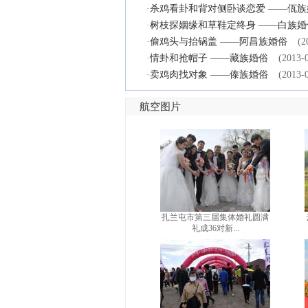
·
杀鸡看卦和背对侧卧谈恋爱 ——佤族
·
树枝探姻缘和草鞋定终身 ——白族婚
·
偷鸡头与抬锅盖 ——阿昌族婚俗
(2
·
情卦和抢帽子 ——藏族婚俗
(2013-
·
卖鸡肉找对象 ——傣族婚俗
(2013-
航空图片
扎兰屯市第三届集体婚礼圆满
礼成36对新...