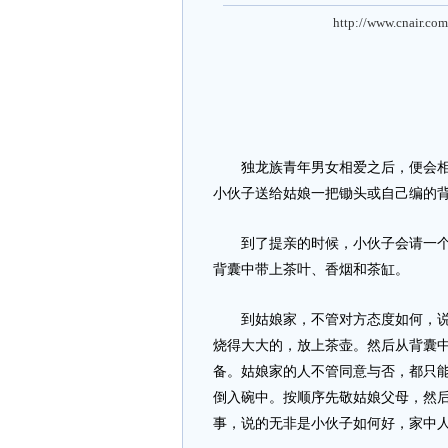
http://www.cnair.com
独龙族青年男女相爱之后，便会相互
小伙子送给姑娘一把锄头或自己编的
到了提亲的时候，小伙子会请一个能
背囊中带上茶叶、香烟和茶缸。
到姑娘家，不管对方态度如何，说婚
烧得大大的，放上茶壶。然后从背囊
备。姑娘家的人不管同意与否，都只
倒入碗中。按顺序先敬姑娘父母，然
事，说的无非是小伙子如何好，家中