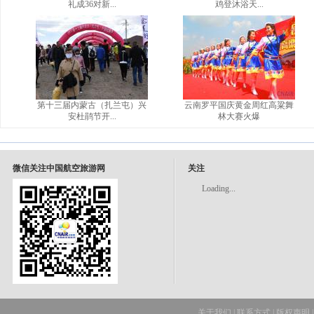
礼成36对新...
鸡登沐浴天...
第十三届内蒙古（扎兰屯）兴
云南罗平国庆黄金周红高粱舞
安杜鹃节开...
林大赛火爆
微信关注中国航空旅游网
关注
Loading...
关于我们
|
联系方式
|
版权声明