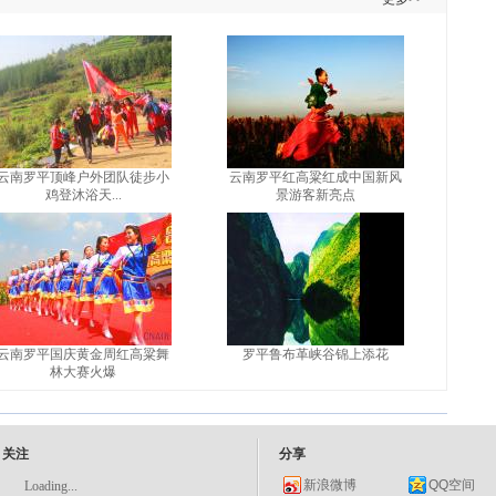
云南罗平顶峰户外团队徒步小
云南罗平红高粱红成中国新风
鸡登沐浴天...
景游客新亮点
云南罗平国庆黄金周红高粱舞
罗平鲁布革峡谷锦上添花
林大赛火爆
关注
分享
新浪微博
QQ空间
Loading...