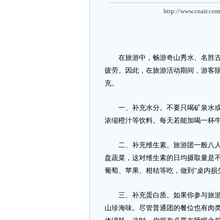
http://www.cnair.com
在旅游中，畅游奇山秀水、名胜古迹
疲劳。因此，在旅游活动期间，游客
充。
一、补充水分。不要只喝矿泉水或宾
浓缩橙汁等饮料。每天若能加喝一杯
二、补充维生素。旅游团一般八人一
盘蔬菜，这对维生素的日均摄取量是
葡萄、苹果、柑桔等吃，做到“桌内损
三、补充蛋白质。如果你参与旅游的
山珍海味。尽管普通团的餐位也有肉