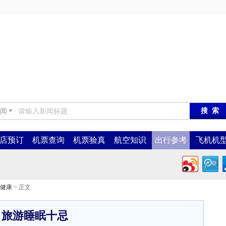
闻
▼
店预订
机票查询
机票验真
航空知识
出行参考
飞机机
健康
> 正文
旅游睡眠十忌