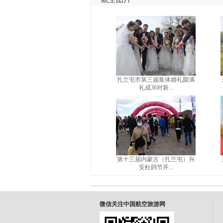
扎兰屯市第三届集体婚礼圆满
礼成36对新...
第十三届内蒙古（扎兰屯）兴
安杜鹃节开...
微信关注中国航空旅游网