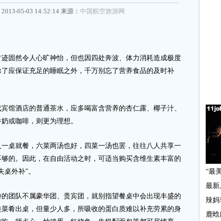
2013-05-03 14:52:14 来源：
中国航空旅游网
固然令人心旷神怡，但也因四处奔波、体力消耗造成极度
除了应保证充足的睡眠之外，千万别忘了营养食品的及时补
馆酒店的普通茶水，应多喝富含营养的杏仁露、椰子汁、
牛奶或咖啡，则更为理想。
桌就餐，六菜两汤也好，四菜一汤也罢，往往八人共享一
不够的。因此，在自由活动之时，可适当购买含维生素丰富的
失桌外补”。
团队不属豪华团、贵宾团，就别指望餐桌中会出现丰盛的
类菜肴出桌，但量少人多，所吸收的蛋白质难以补充劳累的身