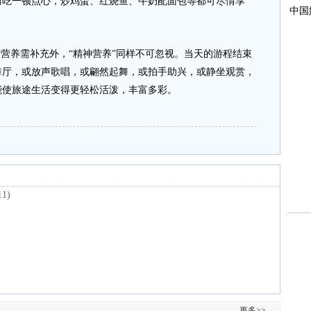
前吃一顿点心，炒鸡蛋、红烧鱼、牛奶配面包等都可尽情享
营养需补充外，“精神营养”同样不可忽视。当天的游程结束
舞厅，或放声歌唱，或翩然起舞，或拍手助兴，或静坐观赏，
能使旅途生活变得更轻松活泼，丰富多彩。
11)
更多>>