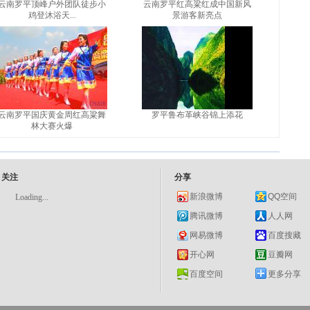
云南罗平顶峰户外团队徒步小
云南罗平红高粱红成中国新风
鸡登沐浴天...
景游客新亮点
云南罗平国庆黄金周红高粱舞
罗平鲁布革峡谷锦上添花
林大赛火爆
关注
分享
新浪微博
QQ空间
Loading...
腾讯微博
人人网
网易微博
百度搜藏
开心网
豆瓣网
百度空间
更多分享