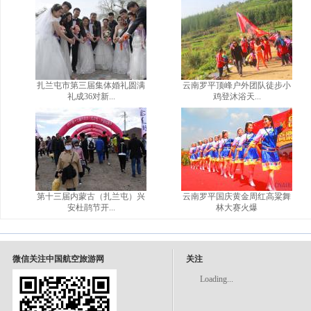
扎兰屯市第三届集体婚礼圆满
云南罗平顶峰户外团队徒步小
礼成36对新...
鸡登沐浴天...
第十三届内蒙古（扎兰屯）兴
云南罗平国庆黄金周红高粱舞
安杜鹃节开...
林大赛火爆
微信关注中国航空旅游网
关注
Loading...