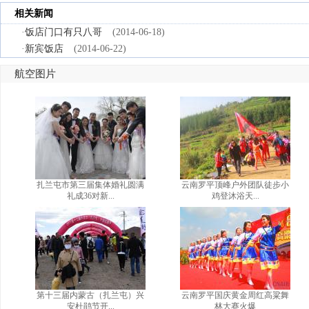
相关新闻
·
饭店门口有只八哥
(2014-06-18)
·
新宾饭店
(2014-06-22)
航空图片
扎兰屯市第三届集体婚礼圆满
云南罗平顶峰户外团队徒步小
礼成36对新...
鸡登沐浴天...
第十三届内蒙古（扎兰屯）兴
云南罗平国庆黄金周红高粱舞
安杜鹃节开...
林大赛火爆