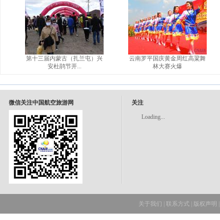
第十三届内蒙古（扎兰屯）兴
云南罗平国庆黄金周红高粱舞
安杜鹃节开...
林大赛火爆
微信关注中国航空旅游网
关注
Loading...
关于我们
|
联系方式
|
版权声明