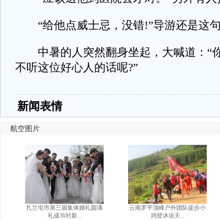
“给他点威士忌，没错!”导游还是这
中暑的人突然翻身坐起，大喊道：“你
不听这位好心人的话呢?”
新闻表情
航空图片
扎兰屯市第三届集体婚礼圆满
云南罗平顶峰户外团队徒步小
礼成36对新...
鸡登沐浴天...