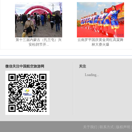
第十三届内蒙古（扎兰屯）兴
云南罗平国庆黄金周红高粱舞
安杜鹃节开...
林大赛火爆
微信关注中国航空旅游网
关注
Loading...
关于我们
|
联系方式
|
版权声明