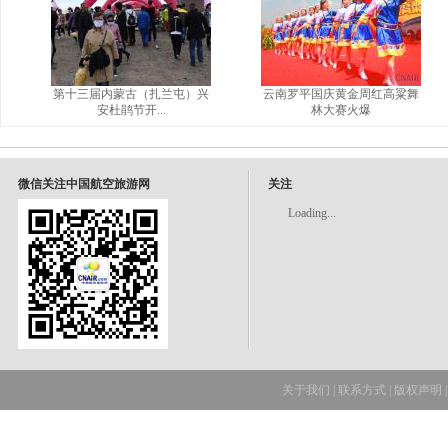
第十三届内蒙古（扎兰屯）兴
云南罗平国庆黄金周红高粱舞
安杜鹃节开...
林大赛火爆
微信关注中国航空旅游网
关注
Loading...
关于我们
|
联系方式
|
版权声明