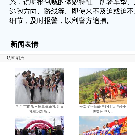
系，说明抢包贼的体貌特征，所骑车型、
逃跑方向、路线等。即使来不及追或追不
细节，及时报警，以利警方追捕。
新闻表情
航空图片
扎兰屯市第三届集体婚礼圆满
云南罗平顶峰户外团队徒步小
礼成36对新...
鸡登沐浴天...