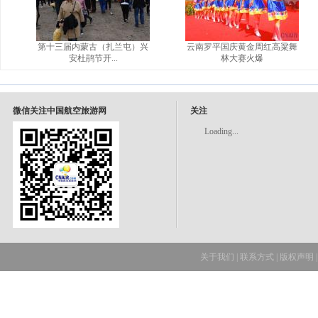
第十三届内蒙古（扎兰屯）兴
云南罗平国庆黄金周红高粱舞
安杜鹃节开...
林大赛火爆
微信关注中国航空旅游网
关注
Loading...
关于我们
|
联系方式
|
版权声明