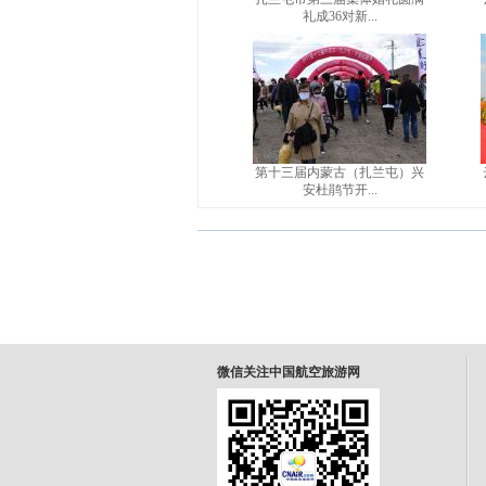
礼成36对新...
第十三届内蒙古（扎兰屯）兴
安杜鹃节开...
微信关注中国航空旅游网