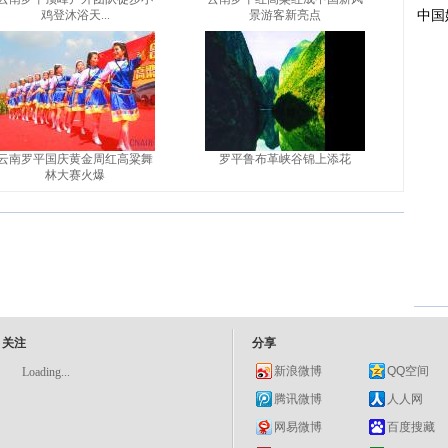
鸡登沐浴天...
景游客新亮点
云南罗平国庆黄金周红高粱舞
罗平鲁布革峡谷锦上添花
林大赛火爆
关注
分享
新浪微博
QQ空间
Loading...
腾讯微博
人人网
网易微博
百度搜藏