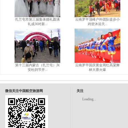
扎兰屯市第三届集体婚礼圆满
云南罗平顶峰户外团队徒步小
礼成36对新...
鸡登沐浴天...
第十三届内蒙古（扎兰屯）兴
云南罗平国庆黄金周红高粱舞
安杜鹃节开...
林大赛火爆
微信关注中国航空旅游网
关注
Loading...