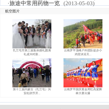
·
旅途中常用药物一览
(2013-05-03)
航空图片
扎兰屯市第三届集体婚礼圆满
云南罗平顶峰户外团队徒步小
礼成36对新...
鸡登沐浴天...
第十三届内蒙古（扎兰屯）兴
云南罗平国庆黄金周红高粱舞
安杜鹃节开...
林大赛火爆