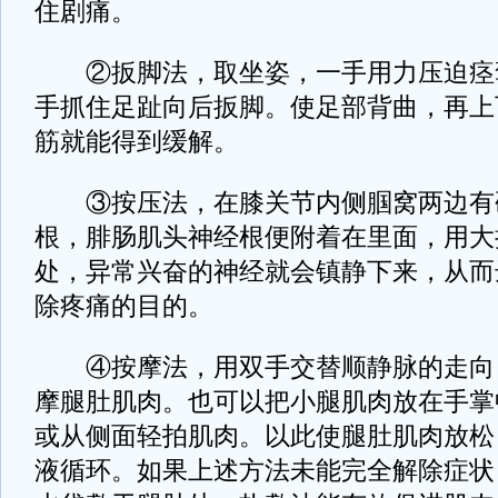
住剧痛。
②扳脚法，取坐姿，一手用力压迫痉
手抓住足趾向后扳脚。使足部背曲，再上
筋就能得到缓解。
③按压法，在膝关节内侧腘窝两边有
根，腓肠肌头神经根便附着在里面，用大
处，异常兴奋的神经就会镇静下来，从而
除疼痛的目的。
④按摩法，用双手交替顺静脉的走向
摩腿肚肌肉。也可以把小腿肌肉放在手掌
或从侧面轻拍肌肉。以此使腿肚肌肉放松
液循环。如果上述方法未能完全解除症状