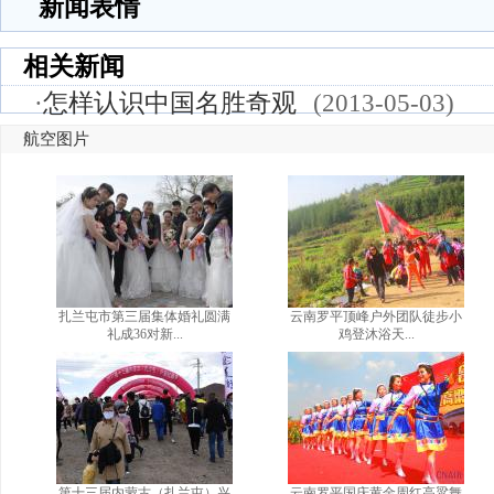
新闻表情
相关新闻
·
怎样认识中国名胜奇观
(2013-05-03)
航空图片
扎兰屯市第三届集体婚礼圆满
云南罗平顶峰户外团队徒步小
礼成36对新...
鸡登沐浴天...
第十三届内蒙古（扎兰屯）兴
云南罗平国庆黄金周红高粱舞