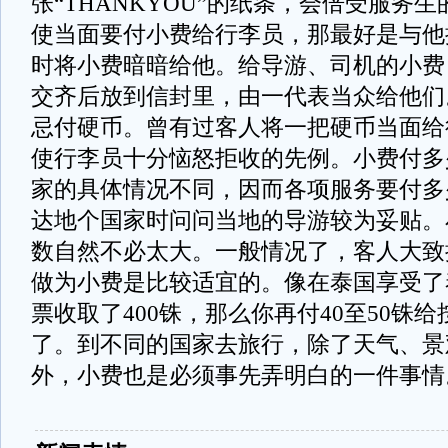
张“THANKYOU”的纸条，会倍受服务
使当面要付小费给行李员，那最好是与他
时将小费暗暗给他。给导游、司机的小费
交齐后放到信封里，由一代表当众给他们
忌付硬币。曾有过客人将一把硬币当面给
使行李员十分恼怒拒收的先例。小费付多
家的具体情况不同，因而各项服务要付多
达地个国家时问问当地的导游较为妥贴。
数自然不必太大。一般情况了，客人大致
做为小费是比较适宜的。像在泰国享受了
票收取了400铢，那么你再付40至50铢
了。到不同的国家去旅行，除了天气、景
外，小费也是必须事先弄明白的一件事情