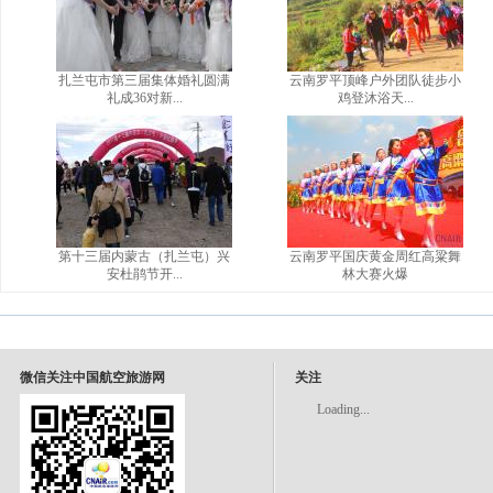
扎兰屯市第三届集体婚礼圆满
云南罗平顶峰户外团队徒步小
礼成36对新...
鸡登沐浴天...
第十三届内蒙古（扎兰屯）兴
云南罗平国庆黄金周红高粱舞
安杜鹃节开...
林大赛火爆
微信关注中国航空旅游网
关注
Loading...