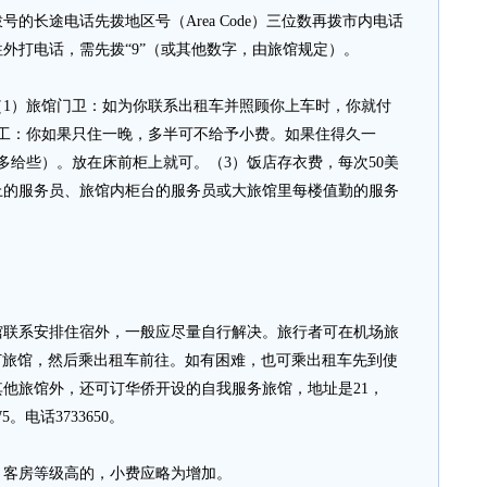
长途电话先拨地区号（Area Code）三位数再拨市内电话
外打电话，需先拨“9”（或其他数字，由旅馆规定）。
）旅馆门卫：如为你联系出租车并照顾你上车时，你就付
女工：你如果只住一晚，多半可不给予小费。如果住得久一
多给些）。放在床前柜上就可。（3）饭店存衣费，每次50美
上的服务员、旅馆内柜台的服务员或大旅馆里每楼值勤的服务
系安排住宿外，一般应尽量自行解决。旅行者可在机场旅
rvice）订旅馆，然后乘出租车前往。如有困难，也可乘出租车先到使
他旅馆外，还可订华侨开设的自我服务旅馆，地址是21，
W5。电话3733650。
客房等级高的，小费应略为增加。