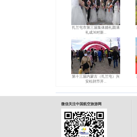
扎兰屯市第三届集体婚礼圆满
礼成36对新...
第十三届内蒙古（扎兰屯）兴
安杜鹃节开...
微信关注中国航空旅游网