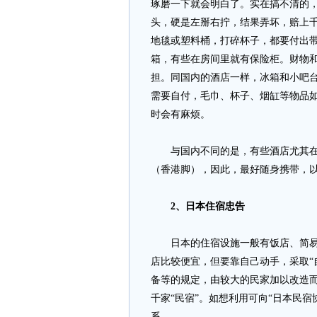
琢磨一下就会明白了。实在搞不清的
头，硬是左掰右拧，结果弄坏，赔上
地毯或塑料桶，打碎杯子，都要付出
箱，有些在房间里就有保险柜。财物
担。同国内的酒店一样，冰箱和小吧
需要自付，毛巾、杯子、烟缸等物品
时会有麻烦。
与国内不同的是，有些酒店尤其在东
（香港脚），因此，最好随身携带，
2、日本住宿忠告
日本的住宿设施一般有饭店、简易饭
店比较便宜，但要靠自己动手，采取“
备等的规定，由较大的民家加以改造
千家“民宿”。如想利用可向“日本民宿协会
系。