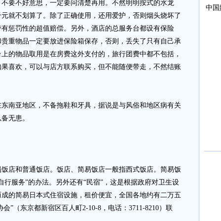
，不要不好意思，一定要问清楚再用。不然明明按式的水龙
千元就不划算了。除了正确使用，还用爱护，否则烟头烧坏了
带有惩罚性的超值赔偿。另外，酒店的总服务台都设有保险
和贵重物品一定要放进保险箱保存，否则，丢失了只有自己承
台上的物品取用是在房费这外支付的，旅行团费中都不包括，
如果喜欢，可以与店方联系购买，但不能随便带走，不然结账
南亚地区，不备拖鞋和牙具，据说是与风俗和地区病有关
以备无患。
店和普通饭店。饭店、简易饭店一般指西式饭店。简易饭
自行服务”的办法。另外还有“民宿”，这是根据政府对卫生设
而成的简易日本式住宿设施，租价便宜，全国各地约有二万五
”（东京都新宿区百人町2-10-8，电话：3711-8210）联