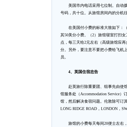
美国市内电话采用七位制。自动拨号的
号码，共十位。从旅馆房间内的分机往
在美国付小费的标准大致如下：（1
其50美分小费。（2）旅馆寝室打扫
点，每三天给2元左右（高级旅馆应再
分。另外，要注意不要把小费给飞机
员。
4、英国住宿忠告
赴英旅行除重要团、组事先由使馆联
馆服务处（Accommodation Se
馆，然后解决食宿问题。伦敦除可订其
LONG RIDGE ROAD，LONDON，S
旅馆的小费每天每间20便士左右，