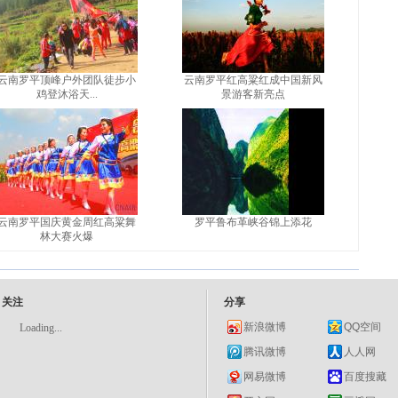
云南罗平顶峰户外团队徒步小
云南罗平红高粱红成中国新风
鸡登沐浴天...
景游客新亮点
云南罗平国庆黄金周红高粱舞
罗平鲁布革峡谷锦上添花
林大赛火爆
关注
分享
新浪微博
QQ空间
Loading...
腾讯微博
人人网
网易微博
百度搜藏