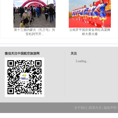
第十三届内蒙古（扎兰屯）兴
云南罗平国庆黄金周红高粱舞
安杜鹃节开...
林大赛火爆
微信关注中国航空旅游网
关注
Loading...
关于我们
|
联系方式
|
版权声明