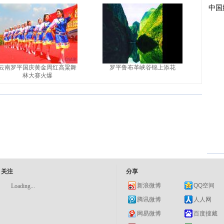
云南罗平国庆黄金周红高粱舞
罗平鲁布革峡谷锦上添花
林大赛火爆
关注
分享
新浪微博
QQ空间
Loading...
腾讯微博
人人网
网易微博
百度搜藏