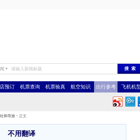
闻
▼
店预订
机票查询
机票验真
航空知识
出行参考
飞机机
社和导游
> 正文
不用翻译