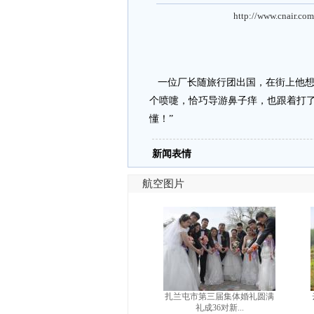
http://www.cnair.com
一位厂长随旅行团出国，在街上他想
个喷嚏，恰巧导游鼻子痒，也跟着打了
懂！”
新闻表情
航空图片
扎兰屯市第三届集体婚礼圆满
礼成36对新...