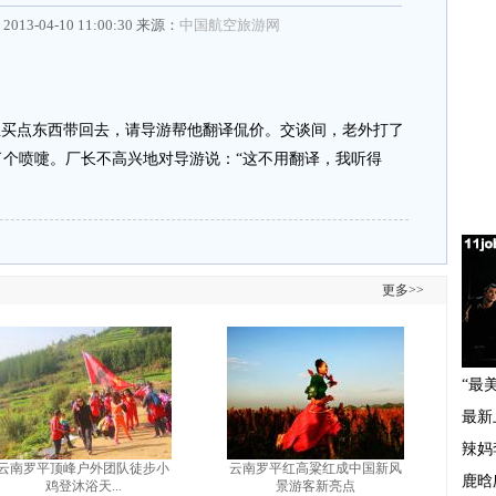
2013-04-10 11:00:30 来源：
中国航空旅游网
买点东西带回去，请导游帮他翻译侃价。交谈间，老外打了
个喷嚏。厂长不高兴地对导游说：“这不用翻译，我听得
更多>>
云南罗平顶峰户外团队徒步小
云南罗平红高粱红成中国新风
鸡登沐浴天...
景游客新亮点