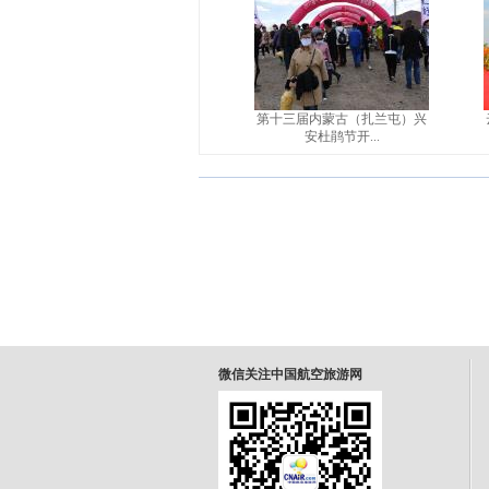
第十三届内蒙古（扎兰屯）兴
安杜鹃节开...
微信关注中国航空旅游网