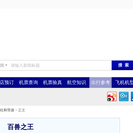
闻
▼
店预订
机票查询
机票验真
航空知识
出行参考
飞机机
社和导游
> 正文
百兽之王