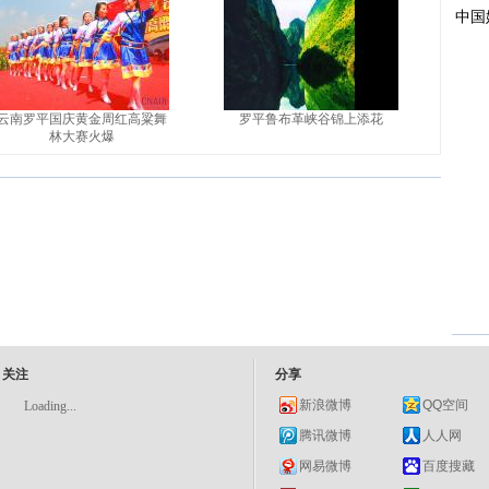
云南罗平国庆黄金周红高粱舞
罗平鲁布革峡谷锦上添花
林大赛火爆
关注
分享
新浪微博
QQ空间
Loading...
腾讯微博
人人网
网易微博
百度搜藏